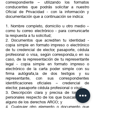
correspondiente – utilizando los formatos
conducentes que podrás solicitar a nuestro
Oficial de Privacidad - con la información y
documentación que a continuación se indica:
1. Nombre completo, domicilio u otro medio –
como tu correo electrónico - para comunicarte
la respuesta a tu solicitud;
2. Documentos que acrediten tu identidad -
copia simple en formato impreso o electrónico
de tu credencial de elector, pasaporte, cédula
profesional o visa, según corresponda,o en su
caso, de la representación de tu representante
legal - copia simple en formato impreso o
electrónico de la carta poder simple con su
firma autógrafa,la de dos testigos y su
representante, con sus correspondientes
identificaciones oficiales – credencial de
elector, pasaporte cédula profesional o visa);
3. Descripción clara y precisa de los datos
personales respecto de los que buscas ejercer
alguno de los derechos ARCO; y
4. Cualquier otro elemento o documento que
facilite la localización de tus datos personales.
Tratándose de solicitudes de acceso a datos
personales, ESPACIOS AMBIENTA SC
procederá con la entrega de tu información, sea
en sus instalaciones o vía medios electrónicos,